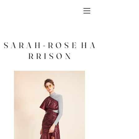
S A R A H - R O S E H A
R R I S O N